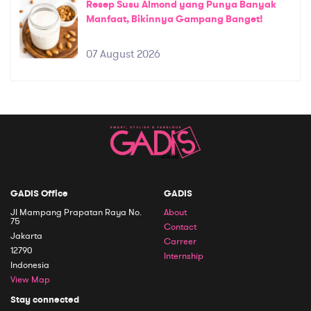
Resep Susu Almond yang Punya Banyak
Manfaat, Bikinnya Gampang Banget!
07 August 2026
GADIS Office
GADIS
Jl Mampang Prapatan Raya No.
About
75
Contact
Jakarta
Carreer
12790
Internship
Indonesia
View Map
Stay connected