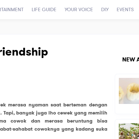
RTAINMENT
LIFE GUIDE
YOUR VOICE
DIY
EVENTS
riendship
NEW A
wek merasa nyaman saat berteman dengan
 Tapi, banyak juga lho cewek yang memilih
ama cowok dan merasa beruntung bisa
sahabat-sahabat cowoknya yang kadang suka