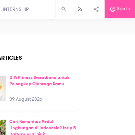
Sign In
INTERNSHIP
RTICLES
DIY: Fitness Sweatband untuk
Pelengkap Olahraga Kamu
09 August 2026
Cari Komunitas Peduli
Lingkungan di Indonesia? Intip 5
Daftarnya di Sini!