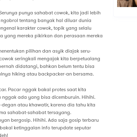
Serunya punya sahabat cowok, kita jadi lebih
gobrol tentang banyak hal diluar dunia
ngenal karakter cowok, topik yang selalu
a yang mereka pikirkan dan perasaan mereka
enentukan pilihan dan asyik diajak seru-
 cowok seringkali mengajak kita berpetualang
pernah didatangi, bahkan belum tentu bisa
alnya hiking atau backpacker-an bersama.
r. Pacar nggak bakal protes saat kita
 nggak ada yang bisa dicemburuin. Hihihi.
degan atau khawatir, karena dia tahu kita
ma sahabat-sahabat tersayang.
yan bergosip. Hihihi. Ada saja gosip terbaru
akal ketinggalan info terupdate seputar
deh!