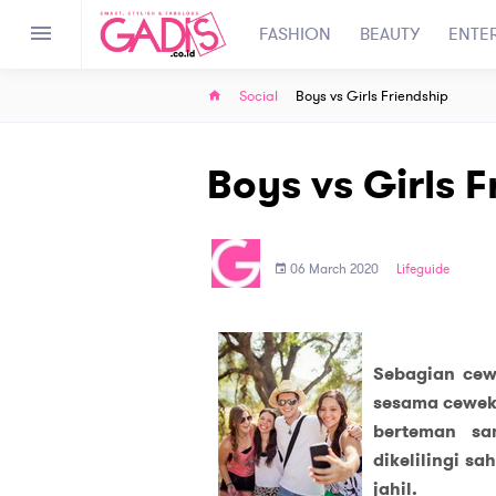
FASHION
BEAUTY
ENTE
Social
Boys vs Girls Friendship
Boys vs Girls F
06 March 2020
Lifeguide
Sebagian ce
sesama cewek.
berteman s
dikelilingi 
jahil.