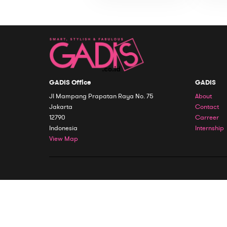
GADIS Office
GADIS
Jl Mampang Prapatan Raya No. 75
About
Jakarta
Contact
12790
Carreer
Indonesia
Internship
View Map