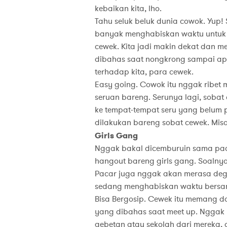
kebaikan kita, lho.
Tahu seluk beluk dunia cowok. Yup! 
banyak menghabiskan waktu untuk n
cewek. Kita jadi makin dekat dan me
dibahas saat nongkrong sampai ap
terhadap kita, para cewek.
Easy going. Cowok itu nggak ribet m
seruan bareng. Serunya lagi, sobat
ke tempat-tempat seru yang belum 
dilakukan bareng sobat cewek. Mis
Girls Gang
Nggak bakal dicemburuin sama paca
hangout bareng girls gang. Soalnya
Pacar juga nggak akan merasa deg-
sedang menghabiskan waktu bersa
Bisa Bergosip. Cewek itu memang do
yang dibahas saat meet up. Nggak b
gebetan atau sekolah dari mereka, 