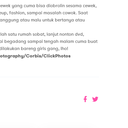
a cewek yang cuma bisa diobrolin sesama cewek,
eup, fashion, sampai masalah cowok. Saat
canggung atau malu untuk bertanya atau
alah satu rumah sobat, lanjut nonton dvd,
pai begadang sampai tengah malam cuma buat
 dilakukan bareng girls gang, lho!
Photography/Corbis/ClickPhotos