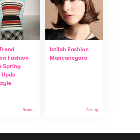
 Trend
Istilah Fashion
on Fashion
Mancanegara
 Spring
: Updo
style
Beauty
Beauty