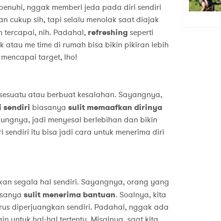
enuhi, nggak memberi jeda pada diri sendiri
an cukup sih, tapi selalu menolak saat diajak
m tercapai, nih. Padahal,
refreshing
seperti
k atau me time di rumah bisa bikin pikiran lebih
mencapai target, lho!
sesuatu atau berbuat kesalahan. Sayangnya,
i sendiri
biasanya
sulit
memaafkan dirinya
ungnya, jadi menyesal berlebihan dan bikin
sendiri itu bisa jadi cara untuk menerima diri
kan segala hal sendiri. Sayangnya, orang yang
sanya
sulit menerima bantuan
. Soalnya, kita
rus diperjuangkan sendiri. Padahal, nggak ada
 untuk hal-hal tertentu. Misalnya, saat kita