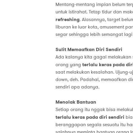
Mentang-mentang impian belum terp
untuk istirahat. Tetap tidur dan mak
refreshing
. Alasannya, target belu
liburan ke luar kota, amusement par
segar sehingga lebih semangat lagi 
Sulit Memaafkan Diri Sendiri
Ada kalanya kita gagal melakukan 
orang yang
terlalu keras pada dir
saat melakukan kesalahan. Ujung-uj
down, deh. Padahal, memaafkan diri 
sendiri apa adanya.
Menolak Bantuan
Setiap orang itu nggak bisa melaku
terlalu keras pada diri sendiri
bia
beranggapan segala sesuatu itu ha
salahnya meminta bantuan orang lain