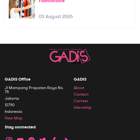
Fashionable
03 August 2026
GADIS Office
GADIS
Jl Mampang Prapatan Raya No.
About
75
Contact
Jakarta
Carreer
12790
Internship
Indonesia
View Map
Stay connected