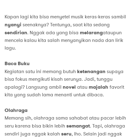
Kapan lagi kita bisa menyetel musik keras-keras sambil
nyanyi
seenaknya? Tentunya, saat kita sedang
sendirian
. Nggak ada yang bisa
melarang
ataupun
mencela kalau kita salah menyanyikan nada dan lirik
lagu.
Baca Buku
Kegiatan satu ini memang butuh
ketenangan
supaya
bisa fokus mengikuti kisah serunya. Jadi, tunggu
apalagi? Langsung ambil
novel
atau
majalah
favorit
kita yang sudah lama menanti untuk dibaca.
Olahraga
Memang sih, olahraga sama sahabat atau pacar lebih
seru karena bisa bikin lebih
semangat
. Tapi, olahraga
sendiri juga nggak kalah
seru
, lho. Selain jadi nggak