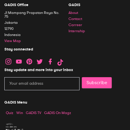
GADIS Office
GADIS
Jl Mampang Prapatan Raya No.
About
75
Contact
Jakarta
Carreer
12790
Internship
Indonesia
View Map
Stay connected
Stay update and more into your inbox
Subscribe
GADIS Menu
Quiz
Win
GADIS TV
GADIS On Magz