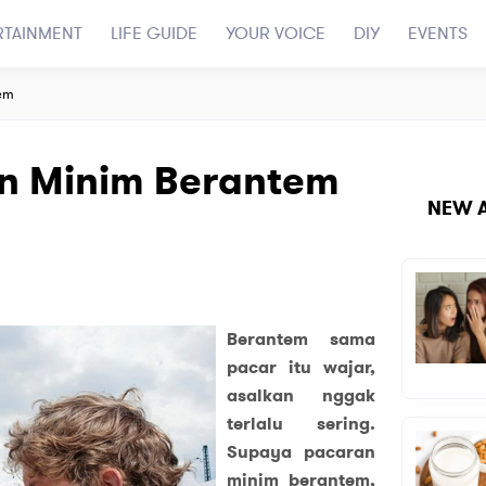
RTAINMENT
LIFE GUIDE
YOUR VOICE
DIY
EVENTS
em
n Minim Berantem
NEW A
Berantem sama
pacar itu wajar,
asalkan nggak
terlalu sering.
Supaya pacaran
minim berantem,