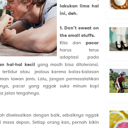
lakukan lima hal
ini, deh.
1. Don’t sweat
on
the small stuffs.
Kita dan
pacar
harus terus
adaptasi pada
n hal-hal kecil
yang masih bisa ditoleransi.
 tertidur atau jealous karena balas-balasan
eman lawan jenis. Lalu, jangan permasalahkan
salnya, pacar yang nggak suka minum kopi
aja jalan tengahnya.
h diselesaikan dengan baik, sebaiknya nggak
di masa depan. Setiap orang kan, pernah bikin