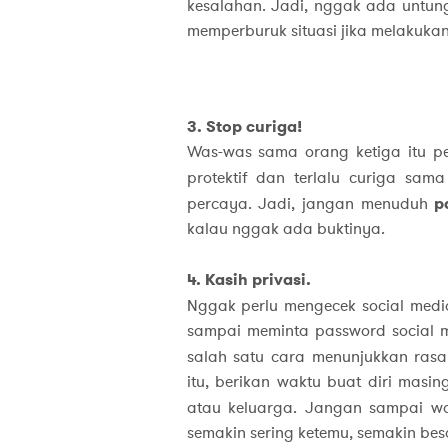
kesalahan. Jadi, nggak ada untu
memperburuk situasi jika melakuka
3. Stop curiga!
Was-was sama orang ketiga itu pen
protektif dan terlalu curiga sam
percaya. Jadi, jangan menuduh
p
kalau nggak ada buktinya.
4. Kasih privasi.
Nggak perlu mengecek social med
sampai meminta password social m
salah satu cara menunjukkan ras
itu, berikan waktu buat diri mas
atau keluarga. Jangan sampai wa
semakin sering ketemu, semakin be