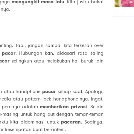
ngnya
mengungkit masa lalu
. Kita justru bakal
nnya.
ting. Tapi, jangan sampai kita terkesan over
a
pacar
. Hubungan kan, didasari rasa saling
acar
selingkuh atau melakukan hal buruk lain
ia atau handphone
pacar
setiap saat. Apalagi,
edia atau pattern lock handphone-nya. Ingat,
a percaya adalah
memberikan privasi
. Selain
ing-masing untuk hang out dengan teman-teman
ktu kita didominasi untuk
pacaran
. Soalnya,
sar kesempatan buat berantem.