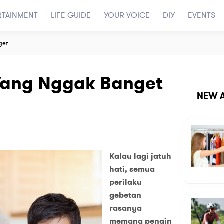
RTAINMENT
LIFE GUIDE
YOUR VOICE
DIY
EVENTS
get
Yang Nggak Banget
NEW A
Kalau lagi jatuh
hati, semua
perilaku
gebetan
rasanya
memang pengin