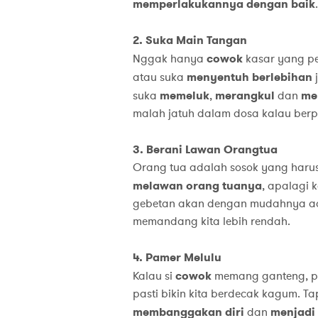
memperlakukannya
dengan
baik
.
2. Suka Main Tangan
Nggak hanya
cowok
kasar yang pe
atau suka
menyentuh
berlebihan
j
suka
memeluk
,
merangkul
dan
me
malah jatuh dalam dosa kalau ber
3. Berani Lawan Orangtua
Orang tua adalah sosok yang harus 
melawan
orang
tuanya
, apalagi 
gebetan akan dengan mudahnya adu
memandang kita lebih rendah.
4. Pamer Melulu
Kalau si
cowok
memang ganteng, pin
pasti bikin kita berdecak kagum. Tap
membanggakan
diri
dan
menjadi