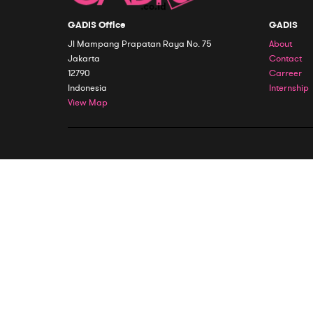
GADIS Office
GADIS
Jl Mampang Prapatan Raya No. 75
About
Jakarta
Contact
12790
Carreer
Indonesia
Internship
View Map