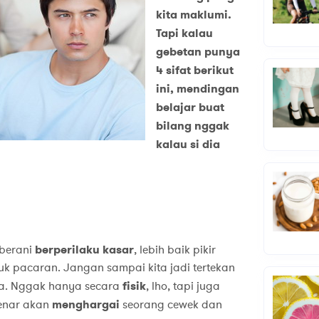
kita maklumi.
Tapi kalau
gebetan punya
4 sifat berikut
ini, mendingan
belajar buat
bilang nggak
kalau si dia
 berani
berperilaku kasar
, lebih baik pikir
k pacaran. Jangan sampai kita jadi tertekan
ta. Nggak hanya secara
fisik
, lho, tapi juga
enar akan
menghargai
seorang cewek dan