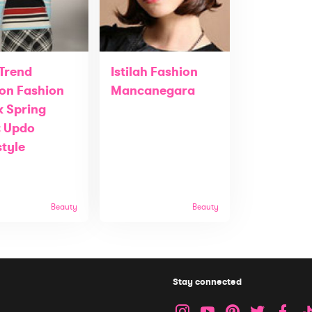
 Trend
Istilah Fashion
on Fashion
Mancanegara
 Spring
: Updo
style
Beauty
Beauty
Stay connected