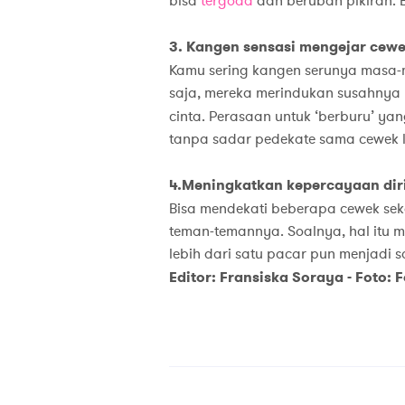
bisa
tergoda
dan berubah pikiran. 
3.
Kangen sensasi mengejar cewek
Kamu sering kangen serunya masa
saja, mereka merindukan susahnya b
cinta. Perasaan untuk ‘berburu’ ya
tanpa sadar pedekate sama cewek l
4.
Meningkatkan kepercayaan diri
Bisa mendekati beberapa cewek sek
teman-temannya. Soalnya, hal itu 
lebih dari satu pacar pun menjadi 
Editor: Fransiska Soraya - Foto: 