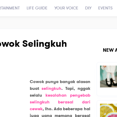
RTAINMENT
LIFE GUIDE
YOUR VOICE
DIY
EVENTS
wok Selingkuh
NEW A
Cowok punya banyak alasan
buat
selingkuh
. Tapi, nggak
selalu
kesalahan penyebab
selingkuh berasal dari
cewek
,
lho. Ada beberapa hal
juga yang memang berasal