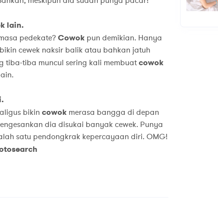
Bahkan, meskipun dia sudah punya pacar!
 lain.
-masa pedekate?
Cowok
pun demikian. Hanya
ikin cewek naksir balik atau bahkan jatuh
ng tiba-tiba muncul sering kali membuat
cowok
ain.
.
aligus bikin
cowok
merasa bangga di depan
mengesankan dia disukai banyak cewek. Punya
salah satu pendongkrak kepercayaan diri. OMG!
Fotosearch