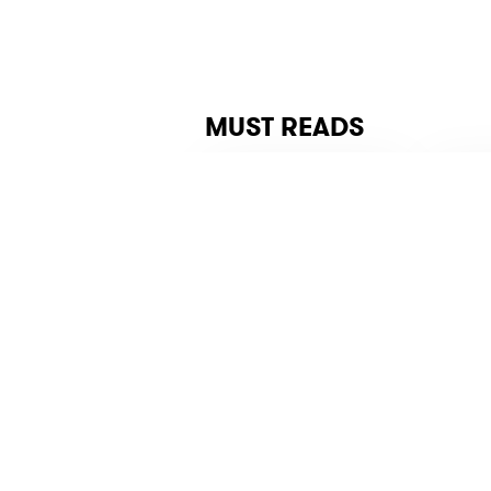
MUST READS
Kalau Pacar
Hair
Minta Ciuman, Ini
Lond
yang Harus Kamu
Week
Lakukan
2013