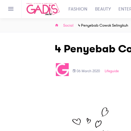
FASHION
BEAUTY
ENTE
Social
4 Penyebab Cowok Selingkuh
4 Penyebab Co
06 March 2020
Lifeguide