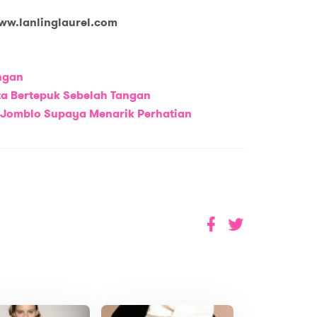
ww.lanlinglaurel.com
ngan
a Bertepuk Sebelah Tangan
a Jomblo Supaya Menarik Perhatian