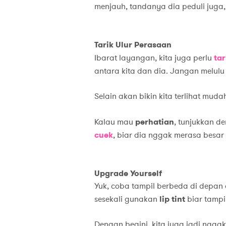
menjauh, tandanya dia peduli juga,
Tarik Ulur Perasaan
Ibarat layangan, kita juga perlu
tar
antara kita dan dia. Jangan melulu
Selain akan bikin kita terlihat mud
Kalau mau
perhatian
, tunjukkan d
cuek
, biar dia nggak merasa besar
Upgrade Yourself
Yuk, coba tampil berbeda di depan d
sesekali gunakan
lip tint
biar tampil
Dengan begini, kita juga jadi ngga