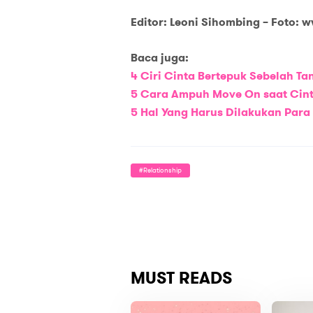
Editor: Leoni Sihombing –
Foto:
w
Baca
j
uga:
4 Ciri Cinta Bertepuk Sebelah Ta
5 Cara Ampuh Move On saat Cint
5 Hal Yang Harus Dilakukan Par
#relationship
MUST READS