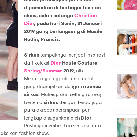
dipamerkan di berbagai fashion
show, salah satunya
Christian
Dio
r
, p
ada hari Senin, 21 Januari
2019 yang berlangsung di Musée
Rodin, Prancis.
Sirkus
tampaknya menjadi inspirasi
dari koleksi
Dior
Haute Couture
Spring/Summer
2019
,
nih.
Menariknya, nggak cuma outfit
yang ditampilkan dengan
nuansa
sirkus
. Makeup dan setting runway
bertema
sirkus
dengan tenda juga
para akrobat perempuan pun
lengkap disuguhkan oleh
Dior
.
Pastinya memberikan sensasi baru
aksikan fashion show.