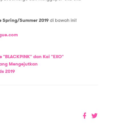
e Spring/Summer 2019
di bawah ini!
gue.com
nie "BLACKPINK" dan Kai "EXO"
 yang Mengejutkan
ds 2019