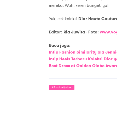
mereka. Wah, keren banget, ya!
Yuk, cek koleksi
Dior Haute Coutur
Editor: Ria Juwita -
Foto:
www.vo
Baca juga:
Intip Fashion Similarity ala Jen
Intip Heels Terbaru Koleksi Dior
Best Dress at Golden Globe Awar
#fashionUpdate