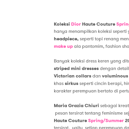
Koleksi
Dior
Haute Couture
Spri
hanya menampilkan koleksi seperti g
headpiece
,
seperti topi renang me
make up
ala pantomim, fashion sh
Banyak koleksi dress keren yang di
striped mini dresses
dengan detai
Victorian collars
dan
voluminous 
khas
sirkus
seperti cincin berapi, 
karakter perempuan bertato di per
Maria Grazia Chiuri
sebagai kreati
pesan tersirat tentang feminisme s
Haute Couture
Spring/Summer
2
tersirat, yaitu setiap perempuan 