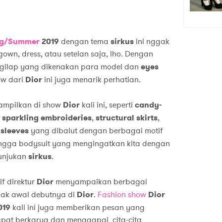
ng/Summer
2019
dengan tema
sirkus
ini nggak
own, dress, atau setelan saja, lho. Dengan
ngilap yang dikenakan para model dan
eyes
ow dari
Dior
ini juga menarik perhatian.
tampilkan di show
Dior
kali ini, seperti
candy-
l
sparkling embroideries
,
structural skirts
,
sleeves
yang dibalut dengan berbagai motif
hingga bodysuit yang mengingatkan kita dengan
tunjukan
sirkus
.
f direktur
Dior
menyampaikan berbagai
ejak awal debutnya di
Dior
.
Fashion show
Dior
019
kali ini juga memberikan pesan yang
dapat berkarya dan menggapai cita-cita