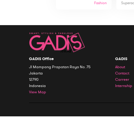
Fashion
Supera
GADIS Office
GADIS
Jl Mampang Prapatan Raya No. 75
About
Jakarta
Contact
12790
Carreer
Indonesia
Internship
View Map