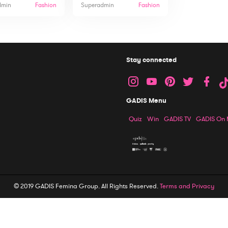
dmin
Fashion
Superadmin
Fashion
Stay connected
GADIS Menu
Quiz
Win
GADIS TV
GADIS On
© 2019 GADIS Femina Group. All Rights Reserved.
Terms and Privacy