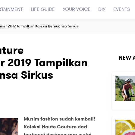
RTAINMENT
LIFE GUIDE
YOUR VOICE
DIY
EVENTS
mer 2019 Tampilkan Koleksi Bernuansa Sirkus
uture
NEW A
 2019 Tampilkan
nsa Sirkus
Musim fashion sudah kembali!
Koleksi Haute Couture dari
berbagai designer
pun
mulai