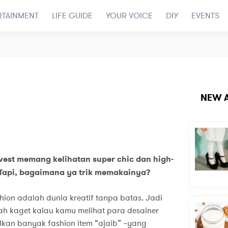
RTAINMENT
LIFE GUIDE
YOUR VOICE
DIY
EVENTS
NEW A
 vest memang kelihatan super chic dan high-
 Tapi, bagaimana ya trik memakainya?
hion adalah dunia kreatif tanpa batas. Jadi
h kaget kalau kamu melihat para desainer
kan banyak fashion item “ajaib” –yang