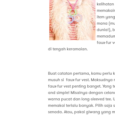
kelihatan
memakainy
item yang
mana (mul
dunia!), 
memaduma
faux-fur
di tenga
Buat catatan pertama, kamu perlu k
musuh si faux-fur vest. Maksudnya
faux-fur vest penting banget. Yang te
and simple! Misalnya dengan celana 
warna pucat dan long-sleeved tee. Un
memakai terlalu banyak. Pilih saja
senada. Atau, pakai giwang yang m