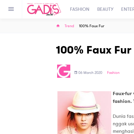
FASHION
BEAUTY
ENTE
Trend
100% Faux Fur
100% Faux Fur
06 March 2020
Fashion
Faux-fur
fashion.
Dunia fas
nggak usa
menghasil