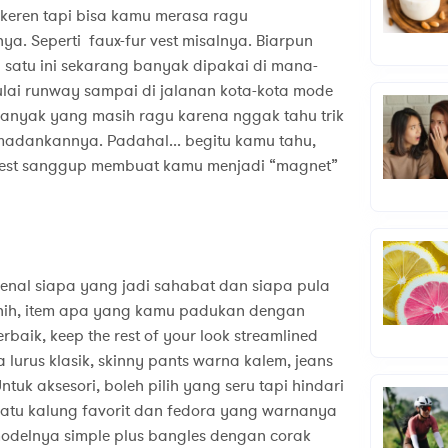
 keren tapi bisa kamu merasa ragu
a. Seperti faux-fur vest misalnya. Biarpun
 satu ini sekarang banyak dipakai di mana-
ai runway sampai di jalanan kota-kota mode
banyak yang masih ragu karena nggak tahu trik
dankannya. Padahal... begitu kamu tahu,
 vest sanggup membuat kamu menjadi “magnet”
h keramaian.
enal siapa yang jadi sahabat dan siapa pula
 nih, item apa yang kamu padukan dengan
rbaik, keep the rest of your look streamlined
lurus klasik, skinny pants warna kalem, jeans
tuk aksesori, boleh pilih yang seru tapi hindari
 satu kalung favorit dan fedora yang warnanya
odelnya simple plus bangles dengan corak