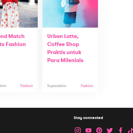
and Match
Urban Latte,
ts Fashion
Coffee Shop
Praktis untuk
Para Milenials
dmin
Fashion
Superadmin
Fashion
Stay connected