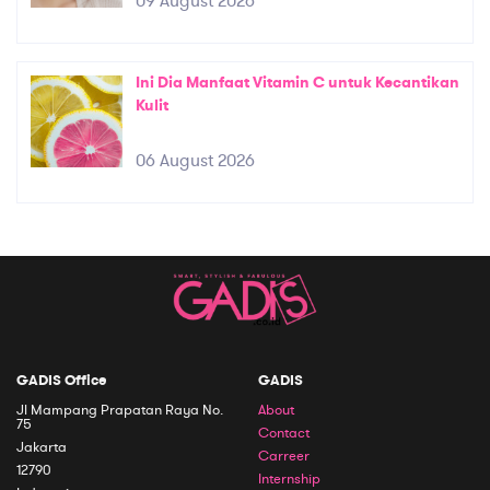
09 August 2026
Ini Dia Manfaat Vitamin C untuk Kecantikan
Kulit
06 August 2026
GADIS Office
GADIS
Jl Mampang Prapatan Raya No.
About
75
Contact
Jakarta
Carreer
12790
Internship