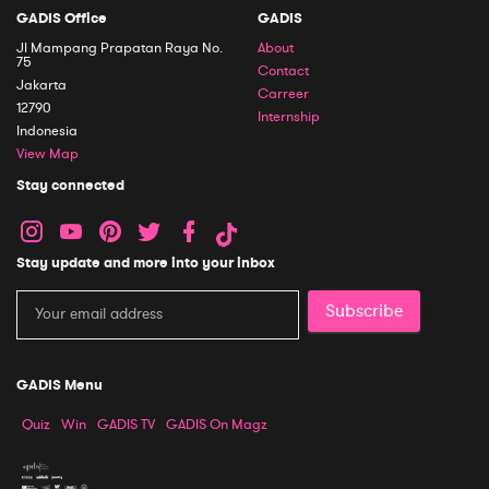
GADIS Office
GADIS
Jl Mampang Prapatan Raya No.
About
75
Contact
Jakarta
Carreer
12790
Internship
Indonesia
View Map
Stay connected
Stay update and more into your inbox
Subscribe
GADIS Menu
Quiz
Win
GADIS TV
GADIS On Magz