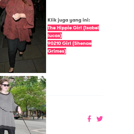
Klik juga yang ini:
The Hippie Girl (Isabel
lucas)
90210 Girl (Shenae
Grimes)