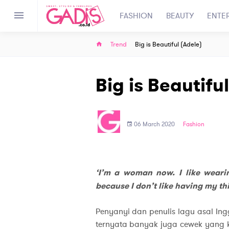
FASHION
BEAUTY
ENTE
Trend
Big is Beautiful (Adele)
Big is Beautifu
06 March 2020
Fashion
‘I’m a woman now. I like wearin
because I don’t like having my thi
Penyanyi dan penulis lagu asal Ing
ternyata banyak juga cewek yang