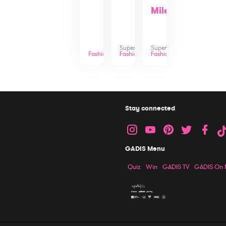
Milenials
Superadmin
Superadmin
Fashion
Fashion
Fashion
Stay connected
GADIS Menu
Quiz
Win
GADIS TV
GADIS On