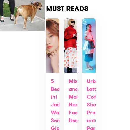
MUST READS
5
Mix
Urban
Bedak
and
Latte,
ini
Match
Coffee
Jadikan
Hearts
Shop
Wajah
Fashion
Praktis
Semakin
Item
untuk
Glowing
Para