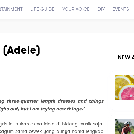
RTAINMENT
LIFE GUIDE
YOUR VOICE
DIY
EVENTS
l (Adele)
NEW A
g three-quarter length dresses and things
ghs out, but I am trying new things.’
gris ini bukan cuma idola di bidang musik saja,
 kagum sama cewek yang punya nama lengkap