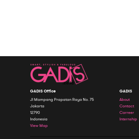
GADIS Office
GADIS
Jl Mampang Prapatan Raya No. 75
About
Jakarta
Contact
12790
Carreer
Indonesia
Internship
View Map