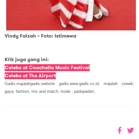
Vindy Faizah – Foto: Istimewa
Klik juga yang ini:
Celebs at Coachella Music Festival
Celebs at The Airport
Gadis;majalahgadis;website gadis;www.gadis.co.id; majalah cewek;
gaya; fashion; mix and match; mode ; padupadan;