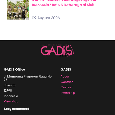
Indonesia? Intip 5 Daftarnya di Sini!
09 August 2026
GADIS Office
GADIS
Jl Mampang Prapatan Raya No.
About
75
Contact
Jakarta
Carreer
12790
Internship
Indonesia
View Map
Stay connected