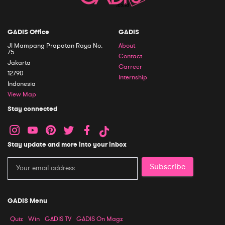
GADIS Office
GADIS
Jl Mampang Prapatan Raya No.
About
75
Contact
Jakarta
Carreer
12790
Internship
Indonesia
View Map
Stay connected
Stay update and more into your inbox
Subscribe
GADIS Menu
Quiz
Win
GADIS TV
GADIS On Magz