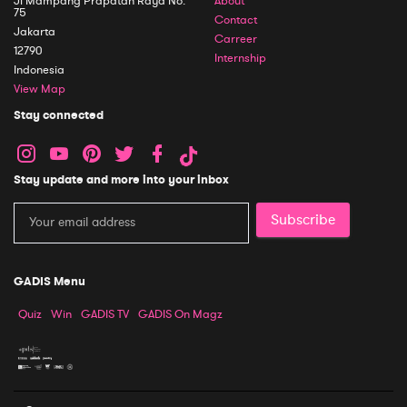
Jl Mampang Prapatan Raya No.
About
75
Contact
Jakarta
Carreer
12790
Internship
Indonesia
View Map
Stay connected
Stay update and more into your inbox
Subscribe
GADIS Menu
Quiz
Win
GADIS TV
GADIS On Magz