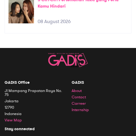
Kamu Hindari
08 August 2026
GADIS Office
GADIS
Jl Mampang Prapatan Raya No.
About
75
Contact
Jakarta
Carreer
12790
Internship
Indonesia
View Map
Stay connected