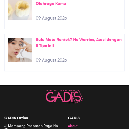
Olahraga Kamu
09 August 2026
Bulu Mata Rontok? No Worries, Atasi dengan
5 Tips Ini!
09 August 2026
GADIS Office
GADIS
Jl Mampang Prapatan Raya No.
About