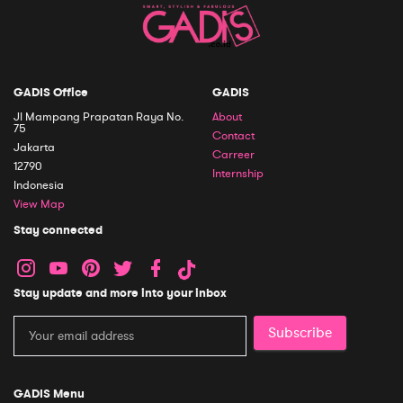
GADIS Office
GADIS
Jl Mampang Prapatan Raya No.
About
75
Contact
Jakarta
Carreer
12790
Internship
Indonesia
View Map
Stay connected
Stay update and more into your inbox
Subscribe
GADIS Menu