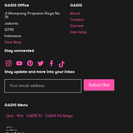
GADIS Office
GADIS
Jl Mampang Prapatan Raya No.
About
75
Contact
Jakarta
Carreer
12790
Internship
Indonesia
View Map
Stay connected
Stay update and more into your inbox
Subscribe
GADIS Menu
Quiz
Win
GADIS TV
GADIS On Magz