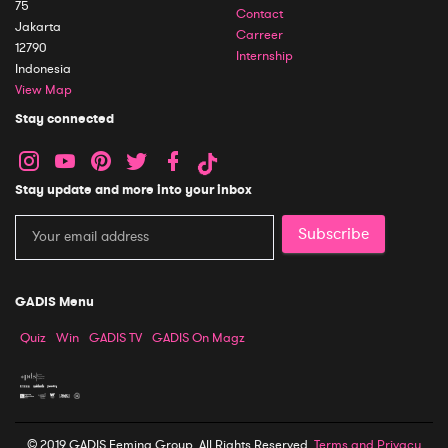
75
Contact
Jakarta
Carreer
12790
Internship
Indonesia
View Map
Stay connected
Stay update and more into your inbox
Subscribe
GADIS Menu
Quiz
Win
GADIS TV
GADIS On Magz
© 2019 GADIS Femina Group. All Rights Reserved.
Terms and Privacy