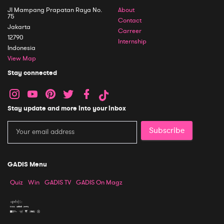
Jl Mampang Prapatan Raya No.
About
75
Contact
Jakarta
Carreer
12790
Internship
Indonesia
View Map
Stay connected
Stay update and more into your inbox
Subscribe
GADIS Menu
Quiz
Win
GADIS TV
GADIS On Magz