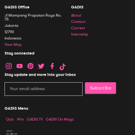
GADIS Office
GADIS
Jl Mampang Prapatan Raya No.
About
75
Contact
Jakarta
Carreer
12790
Internship
Indonesia
View Map
Stay connected
Stay update and more into your inbox
Subscribe
GADIS Menu
Quiz
Win
GADIS TV
GADIS On Magz