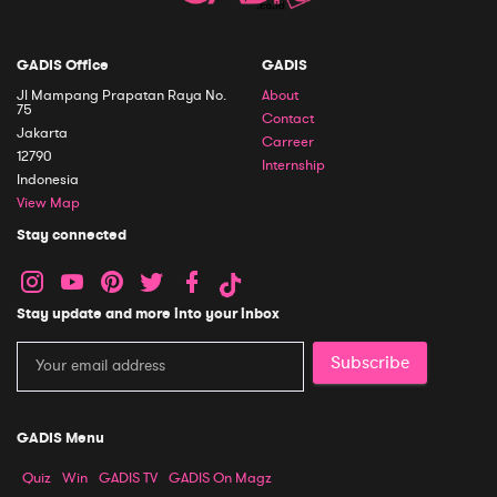
GADIS Office
GADIS
Jl Mampang Prapatan Raya No.
About
75
Contact
Jakarta
Carreer
12790
Internship
Indonesia
View Map
Stay connected
Stay update and more into your inbox
Subscribe
GADIS Menu
Quiz
Win
GADIS TV
GADIS On Magz