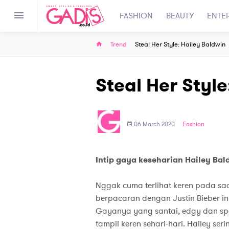
FASHION
BEAUTY
ENTE
Trend
Steal Her Style: Hailey Baldwin
Steal Her Style
06 March 2020
Fashion
Intip gaya keseharian Hailey Bald
Nggak cuma terlihat keren pada sa
berpacaran dengan Justin Bieber ini 
Gayanya yang santai, edgy dan sp
tampil keren sehari-hari. Hailey se