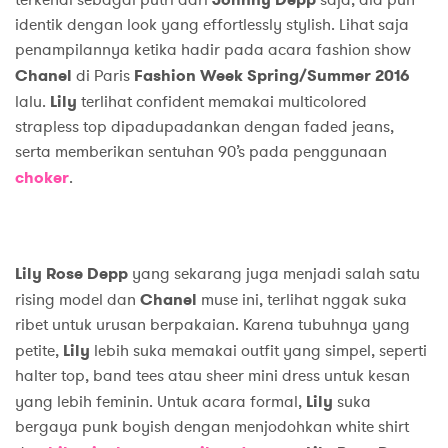
terkenal sebagai putri dari
saja, dia pun
identik dengan look yang effortlessly stylish. Lihat saja
penampilannya ketika hadir pada acara fashion show
Chanel
di Paris
Fashion Week S
pring
/S
ummer
2016
lalu.
Lily
terlihat confident memakai multicolored
strapless top dipadupadankan dengan faded jeans,
serta memberikan sentuhan 90’s pada penggunaan
choker
.
Lily Rose Depp
yang sekarang juga menjadi salah satu
rising model dan
Chanel
muse ini, terlihat nggak suka
ribet untuk urusan berpakaian. Karena tubuhnya yang
petite,
Lily
lebih suka memakai outfit yang simpel, seperti
halter top, band tees atau sheer mini dress untuk kesan
yang lebih feminin. Untuk acara formal,
Lily
suka
bergaya punk boyish dengan menjodohkan white shirt