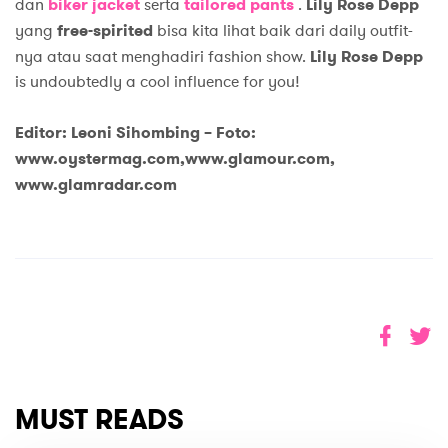
dan
biker jacket
serta
tailored pants
.
Lily Rose Depp
yang
free-spirited
bisa kita lihat baik dari daily outfit-
nya atau saat menghadiri fashion show.
Lily Rose Depp
is undoubtedly a cool influence for you!
Editor: Leoni Sihombing –
Foto:
www.oystermag.com,www.glamour.com,
www.glamradar.com
MUST READS