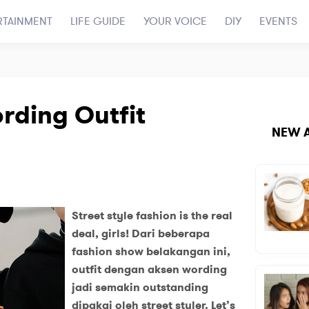
RTAINMENT
LIFE GUIDE
YOUR VOICE
DIY
EVENTS
ording Outfit
NEW A
Street style fashion is the real
deal, girls! Dari beberapa
fashion show belakangan ini,
outfit dengan aksen wording
jadi semakin outstanding
dipakai oleh street styler. Let’s