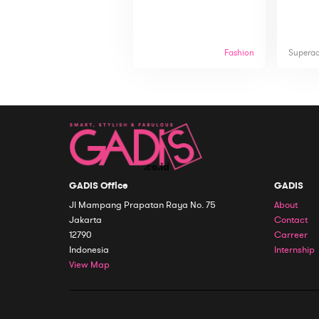
Fashion
Supera
GADIS Office
GADIS
Jl Mampang Prapatan Raya No. 75
About
Jakarta
Contact
12790
Carreer
Indonesia
Internship
View Map