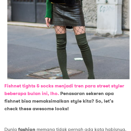
Fishnet tights & socks menjadi tren para street styler
beberapa bulan ini, lho.
Penasaran sekeren apa
fishnet bisa memaksimalkan style kita?
So
, let’s
check these awesome looks!
Dunia
fashion
memang tidak pernah ada kata habisnya.