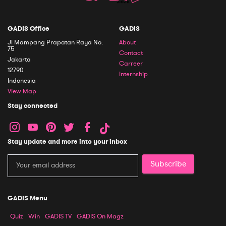
GADIS Office
GADIS
Jl Mampang Prapatan Raya No.
About
75
Contact
Jakarta
Carreer
12790
Internship
Indonesia
View Map
Stay connected
Stay update and more into your inbox
Subscribe
GADIS Menu
Quiz
Win
GADIS TV
GADIS On Magz