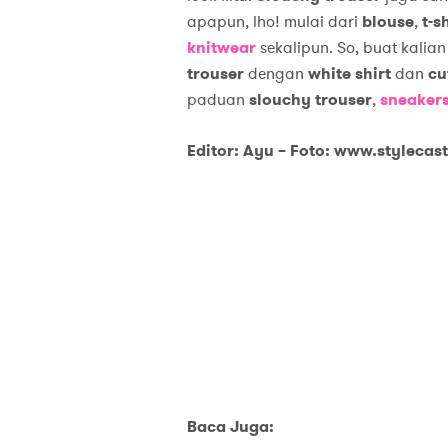
apapun, lho! mulai dari
blouse
,
t-s
knitwear
sekalipun. So, buat kalia
trouser
dengan
white shirt
dan
cu
paduan
slouchy trouser
,
sneaker
Editor: Ayu – Foto: www.stylecas
Baca Juga: