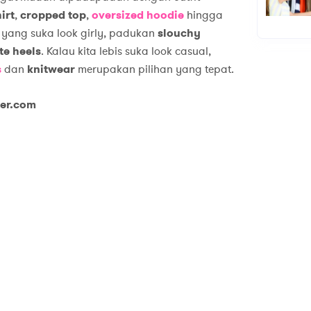
hirt
,
cropped top
,
oversized hoodie
hingga
n yang suka look girly, padukan
slouchy
te heels
. Kalau kita lebis suka look casual,
s
dan
knitwear
merupakan pilihan yang tepat.
ter.com