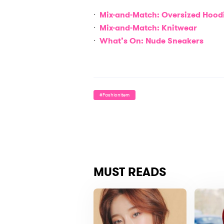
·
Mix-and-Match: Oversized Hood
·
Mix-and-Match: Knitwear
·
What’s On: Nude Sneakers
#fashionitem
MUST READS