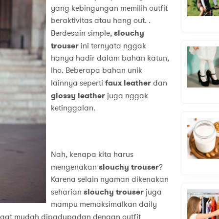
yang kebingungan memilih outfit
beraktivitas atau hang out. .
Berdesain simple,
slouchy
trouser
ini ternyata nggak
hanya hadir dalam bahan katun,
lho. Beberapa bahan unik
lainnya seperti
faux leather
dan
glossy leather
juga nggak
ketinggalan.
Nah, kenapa kita harus
mengenakan
slouchy trouser
?
Karena selain nyaman dikenakan
seharian
slouchy trouser
juga
mampu memaksimalkan daily
gat mudah dipadupadan dengan outfit