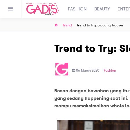
FASHION
BEAUTY
ENTE
Trend
Trend to Try: Slouchy Trouser
Trend to Try: S
06 March 2020
Fashion
Bosan dengan bawahan yang itu-i
yang sedang happening saat ini. 
mampu memaksimalkan whole look