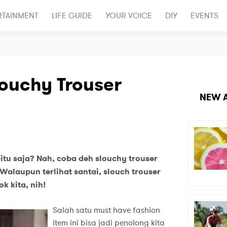
RTAINMENT
LIFE GUIDE
YOUR VOICE
DIY
EVENTS
louchy Trouser
NEW A
tu saja? Nah, coba deh slouchy trouser
Walaupun terlihat santai, slouch trouser
 kita, nih!
Salah satu must have fashion
item ini bisa jadi penolong kita