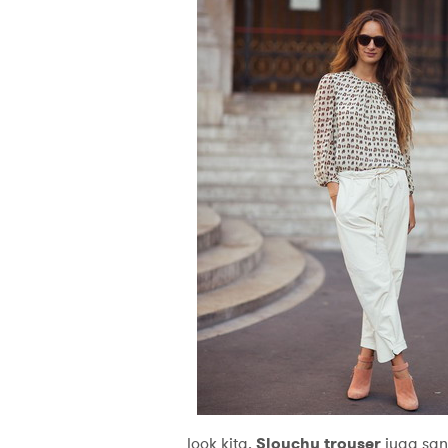
look kita.
Slouchy trouser
juga san