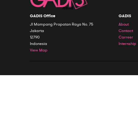
GADIS Office
GADIS
Jl Mampang Prapatan Raya No. 75
About
Jakarta
Contact
12790
Carreer
Indonesia
Internship
View Map