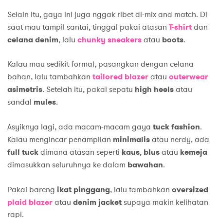
Selain itu, gaya ini juga nggak ribet di-mix and match. Di
saat mau tampil santai, tinggal pakai atasan
T-shirt
dan
celana denim
, lalu
chunky
sneakers
atau
boots
.
Kalau mau sedikit formal, pasangkan dengan celana
bahan, lalu tambahkan
tailored
blazer
atau
outerwear
asimetris
. Setelah itu, pakai sepatu
high
heels
atau
sandal
mules
.
Asyiknya lagi, ada macam-macam gaya
tuck fashion
.
Kalau mengincar penampilan
minimalis
atau nerdy, ada
full tuck
dimana atasan seperti
kaus
,
blus
atau
kemeja
dimasukkan seluruhnya ke dalam
bawahan
.
Pakai bareng
ikat pinggang
, lalu tambahkan
oversized
plaid blazer
atau
denim jacket
supaya makin kelihatan
rapi.